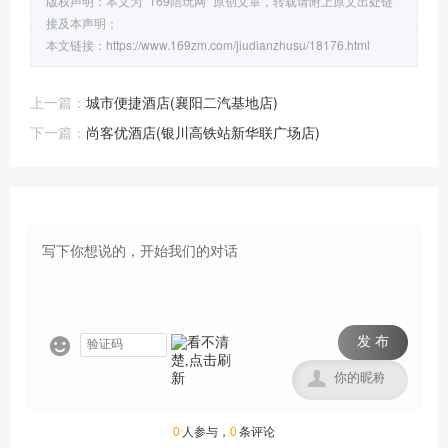
版权声明：本文为 “169陪玩网” 原创文章，转载请附上原文出处链
接及本声明；
本文链接：
https://www.169zm.com/jiudianzhusu/18176.html
上一篇：
城市便捷酒店(襄阳二汽基地店)
下一篇：
尚客优酒店(银川高铁站新华联广场店)
发 布


0
人参与，
0
条评论