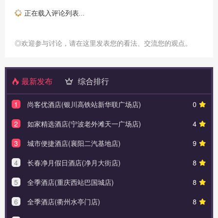
正在载入评论列表...
◎欢迎参与讨论，请在这里发表您的看法、交流您的观点。
最新发布
综合排行
1
尚客优酒店(银川高铁站新华联广场店)
0
2
如家精选酒店(宁波老外滩天一广场店)
4
3
城市便捷酒店(襄阳二汽基地店)
9
4
长春净月假日酒店(净月大街店)
8
5
全季酒店(重庆西站巴国城店)
8
6
全季酒店(衢州水亭门店)
8