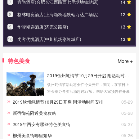
7
宜尚酒店(合肥长江西路西七里塘地铁站店)
14
8
格林电竞酒店(上海颛桥地铁站万达广场店)
12
9
华驿精选酒店(济兖公路店)
13
10
尚客优悦酒店(中川机场彩虹城店)
13
特色美食
More +
2019钦州蚝情节10月29日开启 附活动时间安排
钦州蚝情节活动将会在今天开启，期间，在节日上
将会举办各类活动超过27项。来给大家预告在开幕
式的精彩。各种赛事活动加上文艺活动丰富而精
2019钦州蚝情节10月29日开启 附活动时间安排
05-29
彩，后续还有热闹的千人蚝宴，精彩不停。
新宿御苑附近美食攻略
05-28
2019年西安有哪些特色美食街
05-27
柳州美食街哪里繁华
05-26