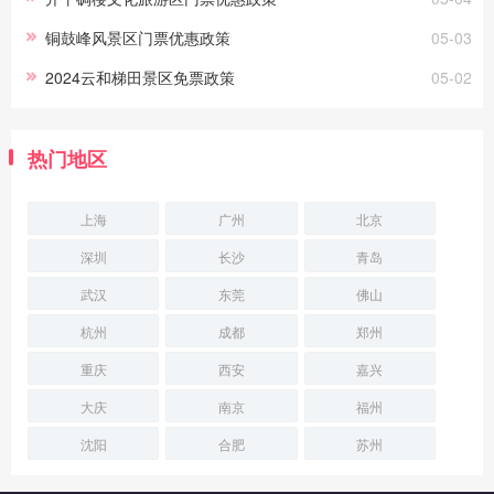
铜鼓峰风景区门票优惠政策
05-03
2024云和梯田景区免票政策
05-02
热门地区
上海
广州
北京
深圳
长沙
青岛
武汉
东莞
佛山
杭州
成都
郑州
重庆
西安
嘉兴
大庆
南京
福州
沈阳
合肥
苏州