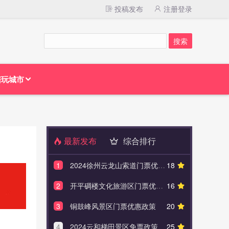
投稿发布
注册登录
陪玩城市
最新发布
综合排行
1
2024徐州云龙山索道门票优惠政策
18
1
春节家庭旅
2
开平碉楼文化旅游区门票优惠政策
16
2
河南漂流
3
铜鼓峰风景区门票优惠政策
20
3
徐州
4
2024云和梯田景区免票政策
25
4
大珠