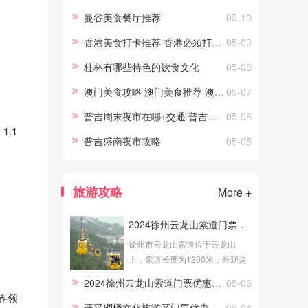
今天小编就给大家整理几个日本
曼谷美食餐厅推荐
05-10
这里可以吃海鲜的市场吧！大阪
香港美食打卡推荐 香港必须打卡的美食店
05-09
黑门市
桂林有哪些特色的饮食文化
05-08
澳门美食攻略 澳门美食推荐 澳门当地经典美食
05-07
普吉周末夜市在哪+交通 普吉周末夜市营业时间+攻略
05-06
1.1
普吉盛南夜市攻略
05-05
旅游攻略
More +
2024徐州云龙山索道门票优惠政策
徐州市云龙山索道位于云龙山
上，索道长度为1200米，外观是
明亮的黄色，大家乘坐云龙山索
2024徐州云龙山索道门票优惠政策
05-06
道可以更好地欣赏美景。接下来
界领
为大家介绍徐州云龙山索道门票
开平碉楼文化旅游区门票优惠政策
05-04