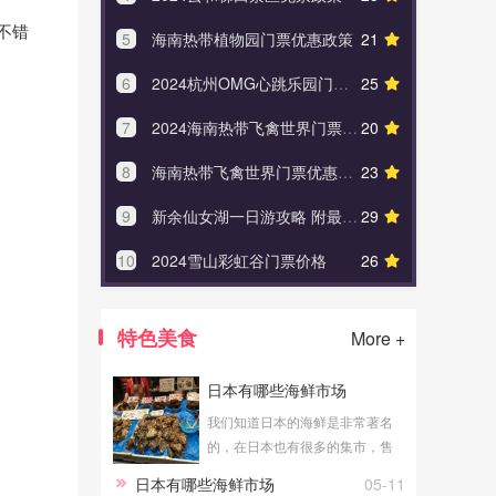
不错
5
海南热带植物园门票优惠政策
21
5
阳朔遇龙
6
2024杭州OMG心跳乐园门票优惠政策
25
6
长沙岳麓
7
2024海南热带飞禽世界门票价格
20
7
北京
8
海南热带飞禽世界门票优惠政策
23
8
雁荡
9
新余仙女湖一日游攻略 附最佳路线
29
9
苏州太
10
2024雪山彩虹谷门票价格
26
10
烟台
特色美食
More +
日本有哪些海鲜市场
我们知道日本的海鲜是非常著名
的，在日本也有很多的集市，售
卖着各种东西，备受大家的喜
日本有哪些海鲜市场
05-11
欢，当然也是有着售卖海鲜的，