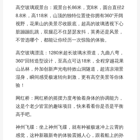
高空玻璃观景台：观景台长86米，宽8米，圆台直径2
8.8米，高118米，山顶的独特位置使你拥有360°开阔
视野，花果山的美景尽收眼底，超高的玻璃透视下心
脏蹦蹦乱跳，双腿忍不住瑟瑟发抖，英勇还是风景，
不管选哪个，都能让你经历一次惊险的体验。
高空玻璃漂流：1280米超长玻璃水滑道，九曲八弯，
360°回转造型设计，至高点可达18米，全程穿越花果
山丛林，外加创新声光电特效山洞隧道，超清凉湖景
湿身，瞬间感受极速转向刺激，更有高空美景等你体
验！
网红桥：网红桥的摇摆力度考验着身体的协调能力，
这是个老少皆宜的趣味项目，快来看看你是否是平衡
高手吧。
神州飞碟：坐上神州飞碟，就有种被极速冲上云霄的
感觉，这种新颖新奇的体验震撼人心，跟着船上的孙