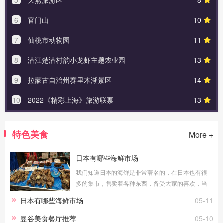
6
官门山
10
7
仙桃市动物园
11
8
潜江楚潜村韵小龙虾主题农业园
13
9
拉蒙古自治州赛里木湖景区
14
10
2022《精彩上海》旅游联票
13
特色美食
More +
日本有哪些海鲜市场
我们知道日本的海鲜是非常著名的，在日本也有很
多的集市，售卖着各种东西，备受大家的喜欢，当
然也是有着售卖海鲜的，今天小编就给大家整理几
日本有哪些海鲜市场
05-11
个日本这里可以吃海鲜的市场吧！大阪黑门市
曼谷美食餐厅推荐
05-10