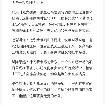
大圣一起欢呼尖叫吧！
快乐时光大摆锤：乘坐在高速旋转的摆锤上返复整体
摆动，连带锤体同时旋转360°，摆起角度110°带你飞
上5米高空，目眩神迷，惊心动魄，俯冲向下的失重
感和徐徐上升的缓冲，在天旋地转中享受山林美景。
七彩滑道：七彩滑道顺山体而建，坡度时缓时急，色
彩炫丽的滑道像一道彩虹从天上蔓延下来，从高高的
云端出发飞驰而下，整个身体仿佛从彩虹中穿过。
星际穿越：伴随着带感的音乐，一个未来感十足的项
目呈现在眼前，小朋友们在安全的平行旋转中，相信
上下的落空感会让你有一种穿越到外太空的错觉。
彩色沙池：专为儿童设计的娱乐项目，里面有丰富的
采沙玩具，解放家长的双手，不能尝试刺激项目的宝
宝，也能在这里获得无穷的欢乐。