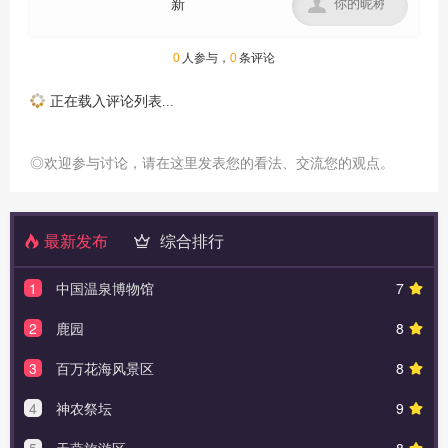

0
人参与，
0
条评论
正在载入评论列表...
◎欢迎参与讨论，请在这里发表您的看法、交流您的观点。
最新发布
综合排行
1
中国温泉博物馆
7
2
鹿园
8
3
百万花海风景区
8
4
神农祭坛
9
5
天燕旅游区
8