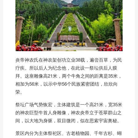
炎帝神农氏在神农架创功立业38载，遍尝百草，为民
疗疾。所以后人为纪念他，在此设一祭坛供后人膜
拜。这座雕像高21米，两个牛角之间的距离是35米，
相加为56米，以示中华56个民族紧密团结，欣欣向
荣。
祭坛广场气势恢宏，主体建筑是一个高21米，宽35米
的神农巨型牛首人身雕像，神农炎帝立于苍翠群山之
间，以大地为身驱，双目微闭，似在思索宇宙奥秘。
景区内分为主体祭祀区、古老植物园、千年古杉、蝴