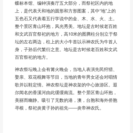
蝶标本馆、编钟演奏厅五大部分，而祭祀区内的地
上，是代表天和地的圆形和方形图案，其中“地”上的
五色石又代表着五行学说中的金、木、水、火、土。
整个景区青山环抱，风光秀美。地坛是古时候老百姓
和文武百官祭祀的地方，高10米的图腾柱分别立于祭
坛的左右两边，柱上的大小牛首以示神农氏为牛首人
身，子孙后代繁衍之意。地坛是古时候老百姓和文武
百官祭祀的地方。
神农祭坛晚上会有篝火晚会，当地人表演先民狩猎、
娶亲、双花棍舞等节目，当地的青年男女还会对唱情
歌并以鞋定情。神农祭坛是神农架的中心旅游区。遐
尔闻名的香溪河由此缓缓南流。整个景区青山环抱，
美丽而幽静。吸引了无数的港，澳，台胞和海外侨胞
寻根，祭祀炎黄子孙的祖先——炎帝神农氏。