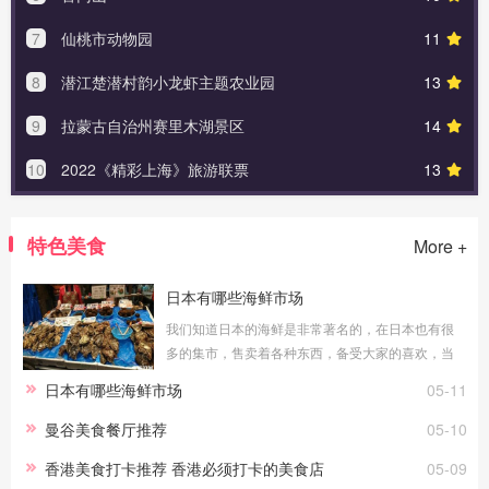
7
仙桃市动物园
11
8
潜江楚潜村韵小龙虾主题农业园
13
9
拉蒙古自治州赛里木湖景区
14
10
2022《精彩上海》旅游联票
13
特色美食
More +
日本有哪些海鲜市场
我们知道日本的海鲜是非常著名的，在日本也有很
多的集市，售卖着各种东西，备受大家的喜欢，当
然也是有着售卖海鲜的，今天小编就给大家整理几
日本有哪些海鲜市场
05-11
个日本这里可以吃海鲜的市场吧！大阪黑门市
曼谷美食餐厅推荐
05-10
香港美食打卡推荐 香港必须打卡的美食店
05-09