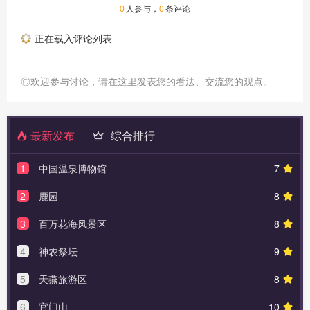
0
人参与，
0
条评论
正在载入评论列表...
◎欢迎参与讨论，请在这里发表您的看法、交流您的观点。
最新发布
综合排行
1
中国温泉博物馆
7
2
鹿园
8
3
百万花海风景区
8
4
神农祭坛
9
5
天燕旅游区
8
6
官门山
10