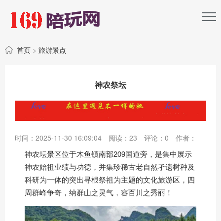
首页
>
旅游景点
神农祭坛
时间：2025-11-30 16:09:04
阅读：
23
评论：
0
作者：
神农坛景区位于木鱼镇南部209国道旁，是集中展示
神农始祖业绩与功德，并集珍稀古老自然孑遗树种及
科研为一体的突出寻根祭祖为主题的文化
旅游
区，四
周群峰争奇，纳群山之灵气，容百川之秀丽！