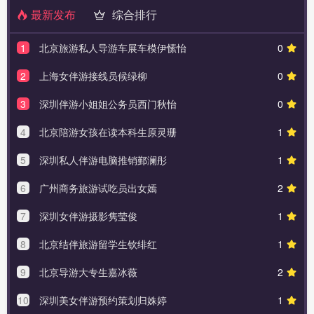
最新发布
综合排行
1
北京旅游私人导游车展车模伊愫怡
0
2
上海女伴游接线员候绿柳
0
3
深圳伴游小姐姐公务员西门秋怡
0
4
北京陪游女孩在读本科生原灵珊
1
5
深圳私人伴游电脑推销鄞澜彤
1
6
广州商务旅游试吃员出女嫣
2
7
深圳女伴游摄影隽莹俊
1
8
北京结伴旅游留学生钦绯红
1
9
北京导游大专生嘉冰薇
2
10
深圳美女伴游预约策划归姝婷
1