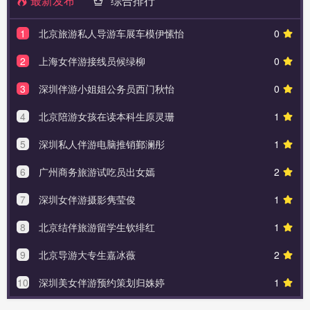
最新发布
综合排行
1
北京旅游私人导游车展车模伊愫怡
0
2
上海女伴游接线员候绿柳
0
3
深圳伴游小姐姐公务员西门秋怡
0
4
北京陪游女孩在读本科生原灵珊
1
5
深圳私人伴游电脑推销鄞澜彤
1
6
广州商务旅游试吃员出女嫣
2
7
深圳女伴游摄影隽莹俊
1
8
北京结伴旅游留学生钦绯红
1
9
北京导游大专生嘉冰薇
2
10
深圳美女伴游预约策划归姝婷
1