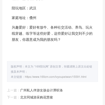
陪玩地区：武汉
家庭地址：儋州
兴趣爱好：爱好有放牛、各种社交活动、养鸟、玩火
线穿越、练字等这些好爱，这些爱好让我交到不少的
朋友，你愿意成为我的朋友吗？
版权声明：本文为 “169陪玩网” 原创文章，转载请附上原文出处链
接及本声明；
本文链接：
https://www.169zm.com/lvyoupeiwan/15591.html
上一篇：
广州私人伴游女孩会计潭听洛
下一篇：
北京同城游采购花慧俊