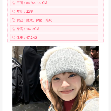
三围：84 *56 *90 CM
年龄：22岁
职业：财政、保险、陪玩
身高：167.5CM
体重：47.2KG