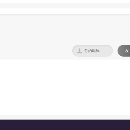

发
。