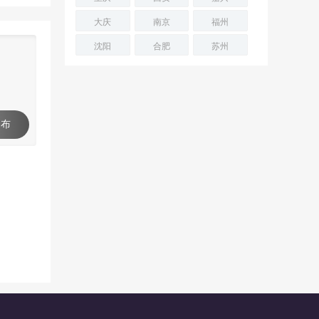
大庆
南京
福州
沈阳
合肥
苏州
 布