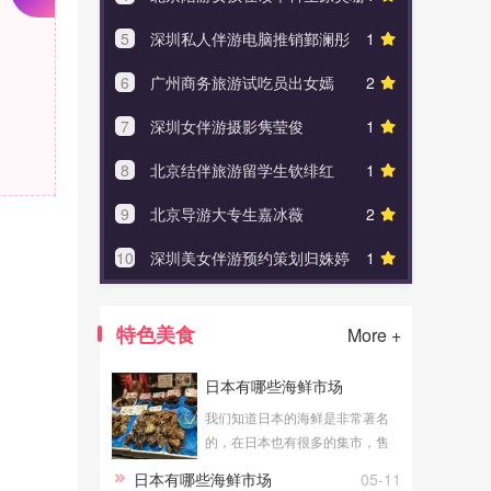
5
深圳私人伴游电脑推销鄞澜彤
1
5
白银私
6
广州商务旅游试吃员出女嫣
2
6
金华
7
深圳女伴游摄影隽莹俊
1
7
唐山
8
北京结伴旅游留学生钦绯红
1
8
福州
9
北京导游大专生嘉冰薇
2
9
三明同
10
深圳美女伴游预约策划归姝婷
1
10
三亚
特色美食
More +
日本有哪些海鲜市场
我们知道日本的海鲜是非常著名
的，在日本也有很多的集市，售
卖着各种东西，备受大家的喜
日本有哪些海鲜市场
05-11
欢，当然也是有着售卖海鲜的，