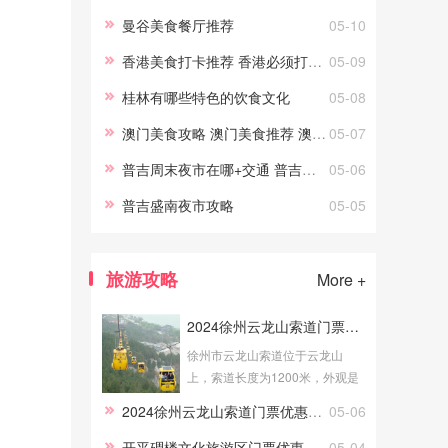
今天小编就给大家整理几个日本
曼谷美食餐厅推荐
05-10
这里可以吃海鲜的市场吧！大阪
香港美食打卡推荐 香港必须打卡的美食店
05-09
黑门市
桂林有哪些特色的饮食文化
05-08
澳门美食攻略 澳门美食推荐 澳门当地经典美食
05-07
普吉周末夜市在哪+交通 普吉周末夜市营业时间+攻略
05-06
普吉盛南夜市攻略
05-05
旅游攻略
More +
2024徐州云龙山索道门票优惠政策
徐州市云龙山索道位于云龙山
上，索道长度为1200米，外观是
明亮的黄色，大家乘坐云龙山索
2024徐州云龙山索道门票优惠政策
05-06
道可以更好地欣赏美景。接下来
为大家介绍徐州云龙山索道门票
开平碉楼文化旅游区门票优惠政策
05-04