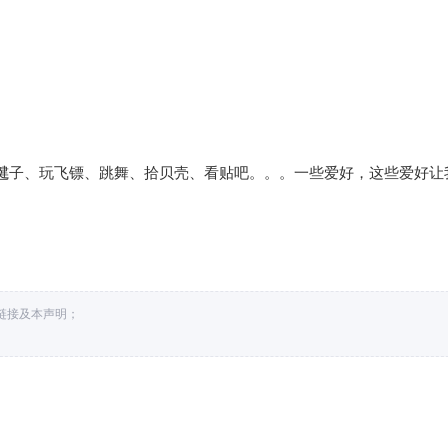
毽子、玩飞镖、跳舞、拾贝壳、看贴吧。。。一些爱好，这些爱好让
处链接及本声明；