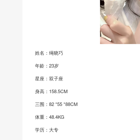
姓名：绳晓巧
年龄：23岁
星座：双子座
身高：158.5CM
三围：82 *55 *88CM
体重：48.4KG
学历：大专