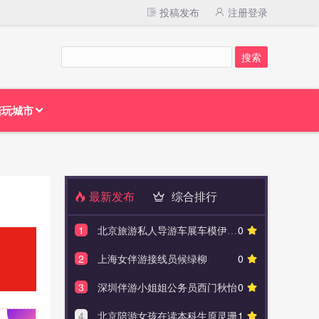
投稿发布
注册登录
陪玩城市
最新发布
综合排行
1
北京旅游私人导游车展车模伊愫怡
0
1
北京
2
上海女伴游接线员候绿柳
0
2
沈阳
3
深圳伴游小姐姐公务员西门秋怡
0
3
上海
4
北京陪游女孩在读本科生原灵珊
1
4
平湖