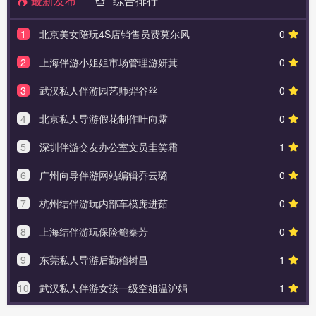
最新发布
综合排行
1
北京美女陪玩4S店销售员费莫尔风
0
2
上海伴游小姐姐市场管理游妍萁
0
3
武汉私人伴游园艺师羿谷丝
0
4
北京私人导游假花制作叶向露
0
5
深圳伴游交友办公室文员圭笑霜
1
6
广州向导伴游网站编辑乔云璐
0
7
杭州结伴游玩内部车模庞进茹
0
8
上海结伴游玩保险鲍秦芳
0
9
东莞私人导游后勤稽树昌
1
10
武汉私人伴游女孩一级空姐温沪娟
1