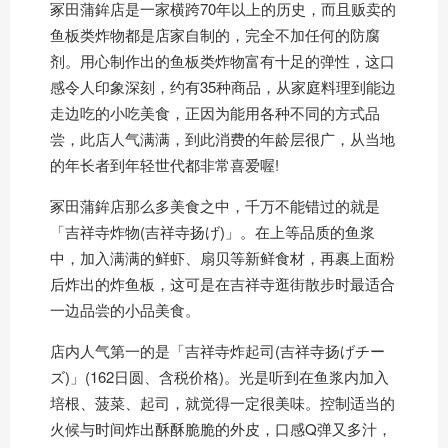
冢田蒲鉾店是一家横跨70年以上的历史，而且贩卖的
鱼板类炸物都是店家自制的，完全不加任何的防腐
剂。用心制作出的鱼板类炸物富有十足的弹性，这口
感令人印象深刻，约有35种商品，从家庭料理到能边
走边吃的小吃美食，正因为能用各种不同的方式品
尝，此店人气满满，到此消费的年龄层很广，从当地
的年长者到年轻世代都非常喜爱喔!
冢田蒲鉾店那么多美食之中，千万不能错过的就是
「吉祥寺炸物(吉祥寺扬げ)」。在上等品质的鱼浆
中，加入满满的鲜虾、扇贝等新鲜食材，再裹上面粉
后炸出的炸鱼板，这可是在吉祥寺逛街散步时最适合
一边品尝的小品美食。
店内人气第一的是「吉祥寺炸起司(吉祥寺扬げチー
ズ)」(162日圆、含税价格)。光是听到在鱼浆内加入
培根、菠菜、起司，就觉得一定很美味。控制适当的
火候与时间炸出酥酥脆脆的外皮，口感Q弹又多汁，