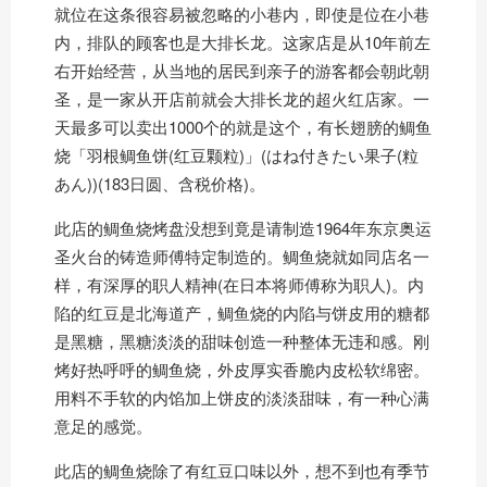
就位在这条很容易被忽略的小巷内，即使是位在小巷
内，排队的顾客也是大排长龙。这家店是从10年前左
右开始经营，从当地的居民到亲子的游客都会朝此朝
圣，是一家从开店前就会大排长龙的超火红店家。一
天最多可以卖出1000个的就是这个，有长翅膀的鲷鱼
烧「羽根鲷鱼饼(红豆颗粒)」(はね付きたい果子(粒
あん))(183日圆、含税价格)。
此店的鲷鱼烧烤盘没想到竟是请制造1964年东京奥运
圣火台的铸造师傅特定制造的。鲷鱼烧就如同店名一
样，有深厚的职人精神(在日本将师傅称为职人)。内
陷的红豆是北海道产，鲷鱼烧的内陷与饼皮用的糖都
是黑糖，黑糖淡淡的甜味创造一种整体无违和感。刚
烤好热呼呼的鲷鱼烧，外皮厚实香脆内皮松软绵密。
用料不手软的内馅加上饼皮的淡淡甜味，有一种心满
意足的感觉。
此店的鲷鱼烧除了有红豆口味以外，想不到也有季节