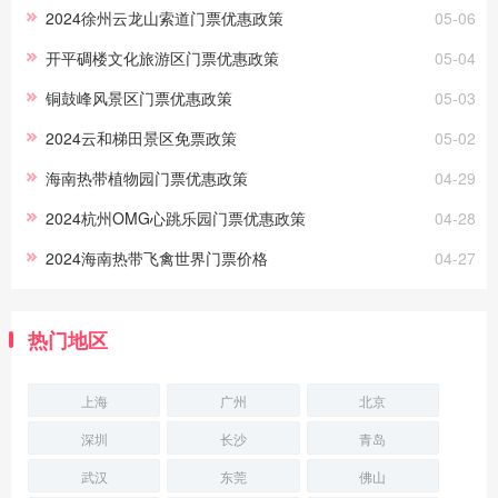
更好地欣赏美景。接下来为大家介绍徐州云龙山索
2024徐州云龙山索道门票优惠政策
05-06
道门票优惠政策。优惠政策1.4米(含)
开平碉楼文化旅游区门票优惠政策
05-04
铜鼓峰风景区门票优惠政策
05-03
2024云和梯田景区免票政策
05-02
海南热带植物园门票优惠政策
04-29
2024杭州OMG心跳乐园门票优惠政策
04-28
2024海南热带飞禽世界门票价格
04-27
热门地区
上海
广州
北京
深圳
长沙
青岛
武汉
东莞
佛山