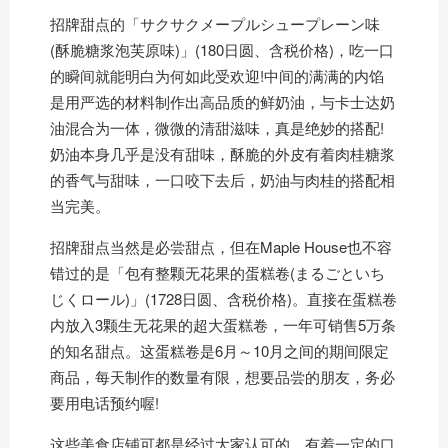
招牌甜点的「サクサクメープルシュープレーン味
(酥脆糖浆泡芙原味)」(180日圆、含税价格)，吃一口
的瞬间就能明白为何如此受欢迎!中间的满满的内馅
是用严选的材料制作出高品质的鲜奶油，与卡士达奶
油混合为一体，微微的清甜滋味，真是绝妙的搭配!
奶油本身几乎是没有甜味，酥脆的外皮有着肉桂糖浆
的香气与甜味，一口咬下去后，奶油与肉桂的搭配相
当完美。
招牌甜点当然是必尝甜点，但在Maple House也不容
错过的是「包有整颗无花果的蛋糕卷(まるごといち
じくロール)」(1728日圆、含税价格)。直接在蛋糕卷
内放入3颗生无花果的超大蛋糕卷，一年可销售5万条
的知名甜点。这蛋糕卷是6月～10月之间的期间限定
商品，每天制作的数量有限，想要品尝的朋友，务必
要用电话预约喔!
这些美食店铺可都是经过大家认可的，有着一定的口