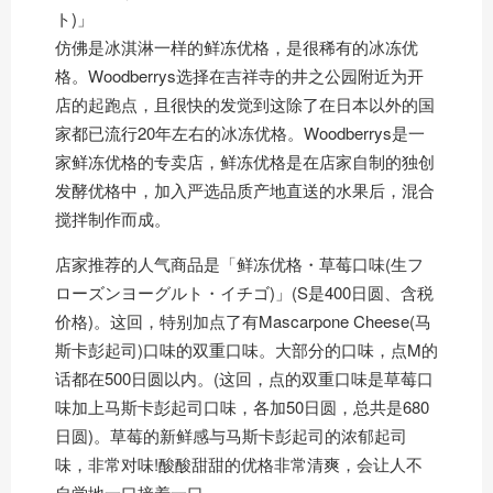
ト)」
仿佛是冰淇淋一样的鲜冻优格，是很稀有的冰冻优
格。Woodberrys选择在吉祥寺的井之公园附近为开
店的起跑点，且很快的发觉到这除了在日本以外的国
家都已流行20年左右的冰冻优格。Woodberrys是一
家鲜冻优格的专卖店，鲜冻优格是在店家自制的独创
发酵优格中，加入严选品质产地直送的水果后，混合
搅拌制作而成。
店家推荐的人气商品是「鲜冻优格・草莓口味(生フ
ローズンヨーグルト・イチゴ)」(S是400日圆、含税
价格)。这回，特别加点了有Mascarpone Cheese(马
斯卡彭起司)口味的双重口味。大部分的口味，点M的
话都在500日圆以内。(这回，点的双重口味是草莓口
味加上马斯卡彭起司口味，各加50日圆，总共是680
日圆)。草莓的新鲜感与马斯卡彭起司的浓郁起司
味，非常对味!酸酸甜甜的优格非常清爽，会让人不
自觉地一口接着一口～