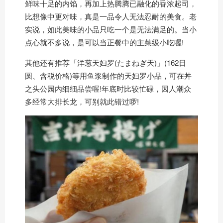
鲜味十足的内馅，再加上热腾腾已融化的香浓起司，
比想像中更对味，真是一品令人无法忍耐的美食。老
实说，如此美味的小品只吃一个是无法满足的。当小
点心就不多说，是可以当正餐中的主菜级小吃喔!
其他还有推荐「洋葱天妇罗(たまねぎ天)」(162日
圆、含税价格)等用鱼浆制作的天妇罗小品，可在丼
之头公园内细细品尝喔!年底时比较忙碌，因人潮众
多经常大排长龙，可别就此错过啰!