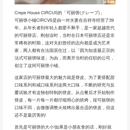
Crepe House CIRCUS的「可丽饼(クレープ)」
可丽饼小铺CIRCVS是由一对夫妻在吉祥寺经营了39
年。从年长者到年轻人都爱不释手，是一家超越世代
的可丽饼店。刚创业时，当时在日本可丽饼店还是非
常稀有的时期，这对夫妇曾经的志向都是成为艺术
家，两人都有在法国居住过，以「因为知道最正宗的
法式可丽饼味道」为由，而离开当时的任职的公司，
创立了这间可丽饼小铺。
这家店的可丽饼最大的魅力就是饼皮。为了要搭配甜
口味系列和咸口味系列这两大口味，不断的研究与反
覆试验才有这独创特制的饼皮。从点餐后才开始制作
饼皮，每一片每一片都仔细用心的烘烤，按可丽饼的
口味不同，会微微调整火候烤出最合适的饼皮，但这
还不是最厉害的!
首先是可丽饼的大小!如果是小朋友拿的话，刚好就