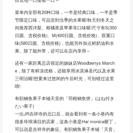
菜单内全部有20种口味，一半是经典口味，一半是季
节限定口味，可品尝到当季的水果喔!秋天到冬天之
间推荐西洋梨、柑橘类及苹果等口味喔!尺寸有S(350
日圆、含税价格)、M(400日圆、含税价格)、双重口
味(580日圆、含税价格)，也能另外加点鲜奶油和水
果。除了能外带，还可以在店内享用～
还有一家距离总店很近的姊妹店Woodberrys March
e，除了有鲜冻优格，还能享用冰淇淋圣代以及水果
三明治喔!想要来过悠闲的午后时光，可别错过这里
唷!
有职鲷鱼果子本铺天音的「羽根鲷鱼饼」(はね付き
たい果子)
一出JR吉祥寺的北口后，就会看到有一条小巷内有
很多玲琅满目的店家，这条小巷是Har monica横丁，
可以说是吉祥寺的象征。有职鲷鱼果子本铺「天音」