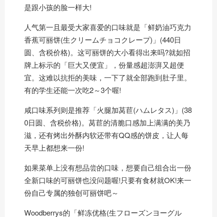
是跟小孩的脸一样大!
人气第一且最受大家喜爱的口味就是「鲜奶油巧克力
香蕉可丽饼(生クリームチョコクレープ)」(440日
圆、含税价格)。这可丽饼的大小看得出来吗?就如招
牌上标示的「巨大又便宜」，份量感超澎湃又超便
宜。这难以抗拒的美味，一下了就全部跑到肚子里。
有的学生还能一次吃2～3个喔!
咸口味系列则是推荐「火腿加莴苣(ハムレタス)」(38
0日圆、含税价格)。莴苣的清脆口感加上满满的美乃
滋，还有烤出外酥内软还带有QQ感的饼皮，让人每
天早上都想来一份!
如果菜单上没有想品尝的口味，想要自己组合出一份
全新口味的可丽饼也没问题喔!只要有食材就OK!来一
份自己专属的独创可丽饼吧～
Woodberrys的「鲜冻优格(生フローズンヨーグル