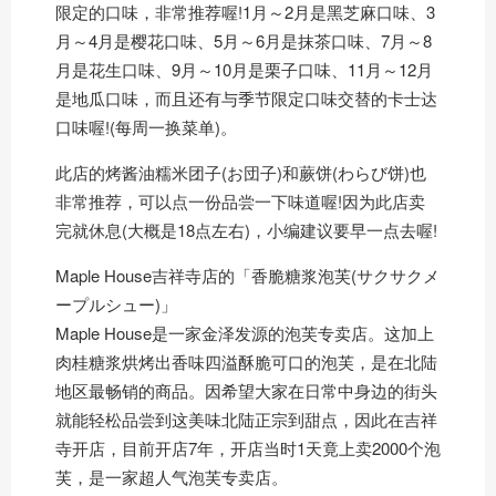
限定的口味，非常推荐喔!1月～2月是黑芝麻口味、3
月～4月是樱花口味、5月～6月是抹茶口味、7月～8
月是花生口味、9月～10月是栗子口味、11月～12月
是地瓜口味，而且还有与季节限定口味交替的卡士达
口味喔!(每周一换菜单)。
此店的烤酱油糯米团子(お団子)和蕨饼(わらび饼)也
非常推荐，可以点一份品尝一下味道喔!因为此店卖
完就休息(大概是18点左右)，小编建议要早一点去喔!
Maple House吉祥寺店的「香脆糖浆泡芙(サクサクメ
ープルシュー)」
Maple House是一家金泽发源的泡芙专卖店。这加上
肉桂糖浆烘烤出香味四溢酥脆可口的泡芙，是在北陆
地区最畅销的商品。因希望大家在日常中身边的街头
就能轻松品尝到这美味北陆正宗到甜点，因此在吉祥
寺开店，目前开店7年，开店当时1天竟上卖2000个泡
芙，是一家超人气泡芙专卖店。