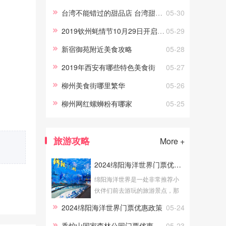
源地，自然少不了很多美食，那
台湾不能错过的甜品店 台湾甜品店推荐
05-30
么四川成都有哪些美食呢？川菜
2019钦州蚝情节10月29日开启 附活动时间安排
05-29
川
新宿御苑附近美食攻略
05-28
2019年西安有哪些特色美食街
05-27
柳州美食街哪里繁华
05-26
柳州网红螺蛳粉有哪家
05-25
旅游攻略
More +
2024绵阳海洋世界门票优惠政策
绵阳海洋世界是一处非常推荐小
伙伴们前去游玩的旅游景点，那
么绵阳海洋世界的门票有哪些优
2024绵阳海洋世界门票优惠政策
05-24
惠政策？哪些游客可以免费游玩
呢？接下来就让我们一起来看看
香炉山国家森林公园门票优惠政策
05-23