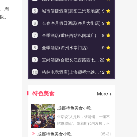
。周
5
城市便捷酒店(襄阳二汽基地店)
9
5
丽怡酒
医院、
6
长春净月假日酒店(净月大街店)
9
6
喆啡酒
7
全季酒店(重庆西站巴国城店)
9
7
维也纳酒
8
全季酒店(衢州水亭门店)
9
8
汉庭酒
9
宜尚酒店(合肥长江西路西七里塘地铁站店)
22
9
杭州
10
格林电竞酒店(上海颛桥地铁站万达广场店)
12
10
智选
特色美食
More +
成都特色美食小吃
俗话说“人是铁，饭是钢，一顿不
吃饿得慌”。随着时代的发展，不
管走到哪里都会有着各种各样的
成都特色美食小吃
05-31
美食小吃等，成都作为川菜的发