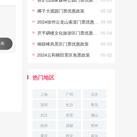
吧！1、免费政策儿童：身高1米(
椰子大观园门票优惠政策
05-22
2024徐州云龙山索道门票优惠政策
05-06
开平碉楼文化旅游区门票优惠政策
05-04
铜鼓峰风景区门票优惠政策
05-03
 布
2024云和梯田景区免票政策
05-02
热门地区
上海
广州
北京
深圳
长沙
青岛
武汉
东莞
佛山
杭州
成都
郑州
重庆
西安
嘉兴