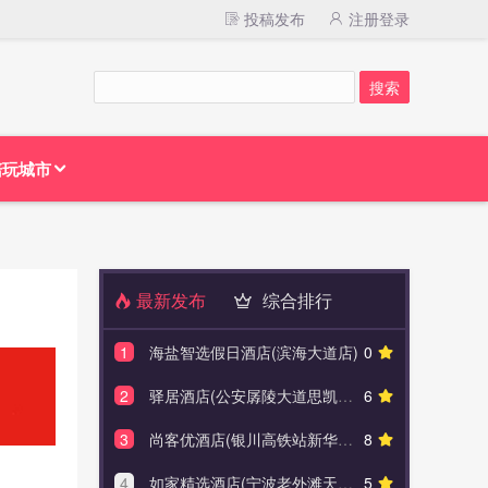
投稿发布
注册登录
陪玩城市
最新发布
综合排行
1
海盐智选假日酒店(滨海大道店)
0
1
维也纳国
2
驿居酒店(公安孱陵大道思凯购物中心店)
6
2
开元名
3
尚客优酒店(银川高铁站新华联广场店)
8
3
维也纳
4
如家精选酒店(宁波老外滩天一广场店)
5
4
白玉兰