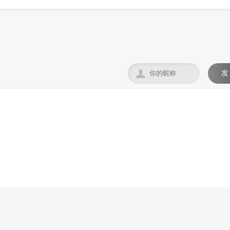

发
。