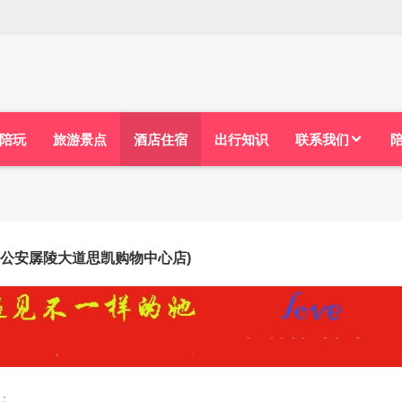
陪玩
旅游景点
酒店住宿
出行知识
联系我们
(公安孱陵大道思凯购物中心店)
：