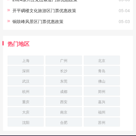
开平碉楼文化旅游区门票优惠政策
05-04
铜鼓峰风景区门票优惠政策
05-03
热门地区
上海
广州
北京
深圳
长沙
青岛
武汉
东莞
佛山
杭州
成都
郑州
重庆
西安
嘉兴
大庆
南京
福州
沈阳
合肥
苏州