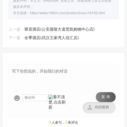
版权声明：本文为 “169陪玩网” 原创文章，转载请附上原文出处链
接及本声明；
本文链接：
https://www.169zm.com/jiudianzhusu/18192.html
上一篇：
驿居酒店(公安孱陵大道思凯购物中心店)
下一篇：
全季酒店(武汉王家湾人信汇店)
发 布


0
人参与，
0
条评论