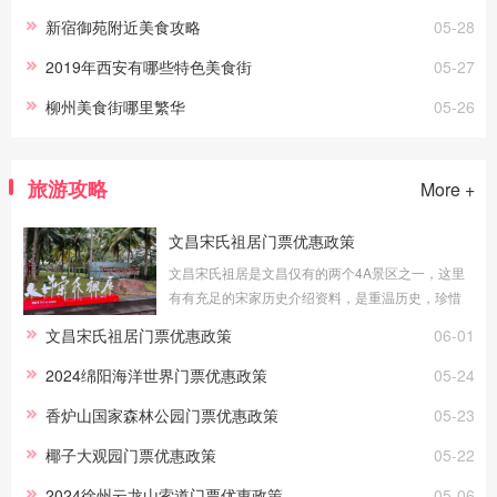
新宿御苑附近美食攻略
05-28
2019年西安有哪些特色美食街
05-27
柳州美食街哪里繁华
05-26
旅游攻略
More +
文昌宋氏祖居门票优惠政策
文昌宋氏祖居是文昌仅有的两个4A景区之一，这里
有有充足的宋家历史介绍资料，是重温历史，珍惜
当代的好去处，那么到文昌宋氏祖居游玩的门票有
文昌宋氏祖居门票优惠政策
06-01
没有什么优待政策呢？优待政策免票：70岁(
2024绵阳海洋世界门票优惠政策
05-24
香炉山国家森林公园门票优惠政策
05-23
椰子大观园门票优惠政策
05-22
2024徐州云龙山索道门票优惠政策
05-06