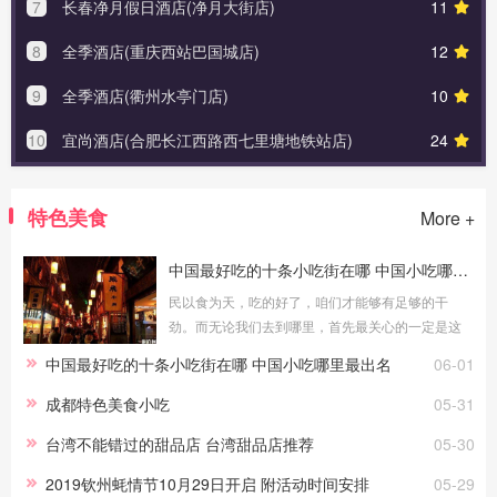
7
长春净月假日酒店(净月大街店)
11
8
全季酒店(重庆西站巴国城店)
12
9
全季酒店(衢州水亭门店)
10
10
宜尚酒店(合肥长江西路西七里塘地铁站店)
24
特色美食
More +
中国最好吃的十条小吃街在哪 中国小吃哪里最出名
民以食为天，吃的好了，咱们才能够有足够的干
劲。而无论我们去到哪里，首先最关心的一定是这
个地方的小吃街究竟在哪里，好不好吃，有什么当
中国最好吃的十条小吃街在哪 中国小吃哪里最出名
06-01
地美食。如今的中国可是有十大美食街享誉国
成都特色美食小吃
05-31
台湾不能错过的甜品店 台湾甜品店推荐
05-30
2019钦州蚝情节10月29日开启 附活动时间安排
05-29