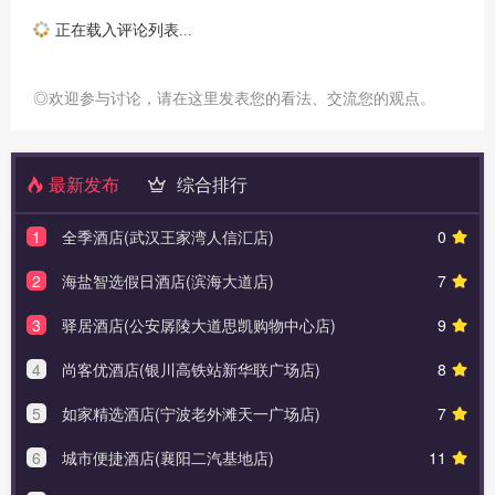
正在载入评论列表...
◎欢迎参与讨论，请在这里发表您的看法、交流您的观点。
最新发布
综合排行
1
全季酒店(武汉王家湾人信汇店)
0
2
海盐智选假日酒店(滨海大道店)
7
3
驿居酒店(公安孱陵大道思凯购物中心店)
9
4
尚客优酒店(银川高铁站新华联广场店)
8
5
如家精选酒店(宁波老外滩天一广场店)
7
6
城市便捷酒店(襄阳二汽基地店)
11