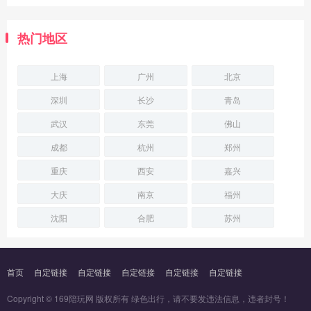
热门地区
上海
广州
北京
深圳
长沙
青岛
武汉
东莞
佛山
成都
杭州
郑州
重庆
西安
嘉兴
大庆
南京
福州
沈阳
合肥
苏州
首页
自定链接
自定链接
自定链接
自定链接
自定链接
Copyright © 169陪玩网 版权所有 绿色出行，请不要发违法信息，违者封号！