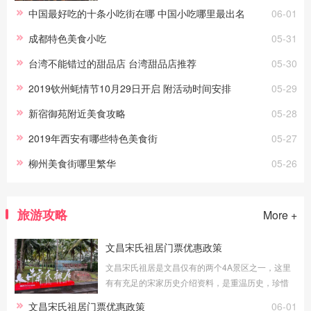
个地方的小吃街究竟在哪里，好不好吃，有什么当
中国最好吃的十条小吃街在哪 中国小吃哪里最出名
06-01
地美食。如今的中国可是有十大美食街享誉国
成都特色美食小吃
05-31
台湾不能错过的甜品店 台湾甜品店推荐
05-30
2019钦州蚝情节10月29日开启 附活动时间安排
05-29
新宿御苑附近美食攻略
05-28
2019年西安有哪些特色美食街
05-27
柳州美食街哪里繁华
05-26
旅游攻略
More +
文昌宋氏祖居门票优惠政策
文昌宋氏祖居是文昌仅有的两个4A景区之一，这里
有有充足的宋家历史介绍资料，是重温历史，珍惜
当代的好去处，那么到文昌宋氏祖居游玩的门票有
文昌宋氏祖居门票优惠政策
06-01