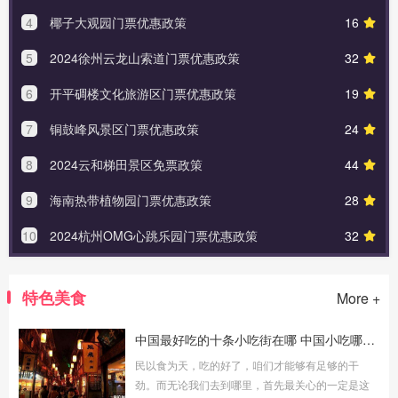
4
椰子大观园门票优惠政策
16
5
2024徐州云龙山索道门票优惠政策
32
6
开平碉楼文化旅游区门票优惠政策
19
7
铜鼓峰风景区门票优惠政策
24
8
2024云和梯田景区免票政策
44
9
海南热带植物园门票优惠政策
28
10
2024杭州OMG心跳乐园门票优惠政策
32
特色美食
More +
中国最好吃的十条小吃街在哪 中国小吃哪里最出名
民以食为天，吃的好了，咱们才能够有足够的干
劲。而无论我们去到哪里，首先最关心的一定是这